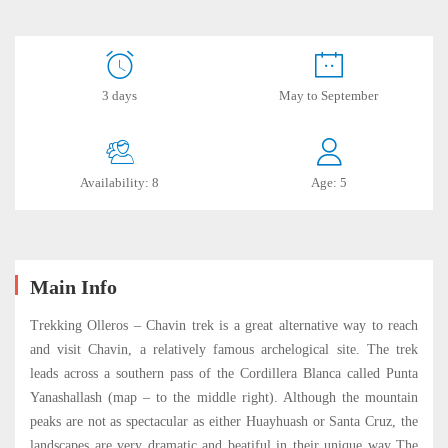
Olleros
3 days
May to September
–
Chavin
Availability: 8
Age: 5
Trek
May
Main Info
5,
2020
Trekking Olleros – Chavin trek is a great alternative way to reach
2019-
and visit Chavin, a relatively famous archelogical site. The trek
06-
leads across a southern pass of the Cordillera Blanca called Punta
17T14:41:19-
Yanashallash (map – to the middle right). Although the mountain
05:00
peaks are not as spectacular as either Huayhuash or Santa Cruz, the
landscapes are very dramatic and beatiful in their unique way The